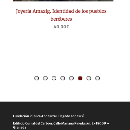
Joyería Amazig. Identidad de los pueblos
beréberes
40,00
€
Vi
d
Fundación Pública Andaluza El legado andalusí
Edificio Corral del Carbón. Calle Mariana Pineda s/n. E-18009 –
Granada