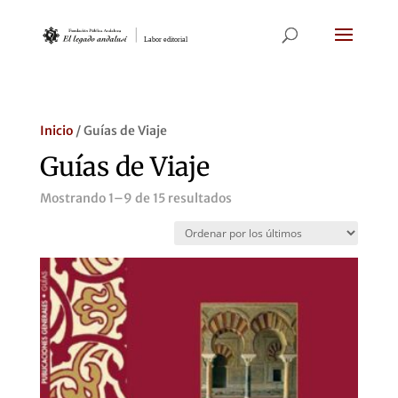
Inicio
/ Guías de Viaje
Guías de Viaje
Ordenado
Mostrando 1–9 de 15 resultados
por
los
últimos