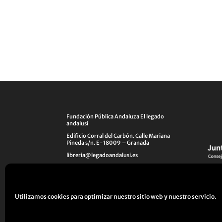
Fundación Pública Andaluza El legado
andalusí
Edificio Corral del Carbón. Calle Mariana
Pineda s/n. E-18009 – Granada
libreria@legadoandalusi.es
+34 958 225 995
Utilizamos cookies para optimizar nuestro sitio web y nuestro servicio.
Aviso legal
Política de Privacidad
Políti