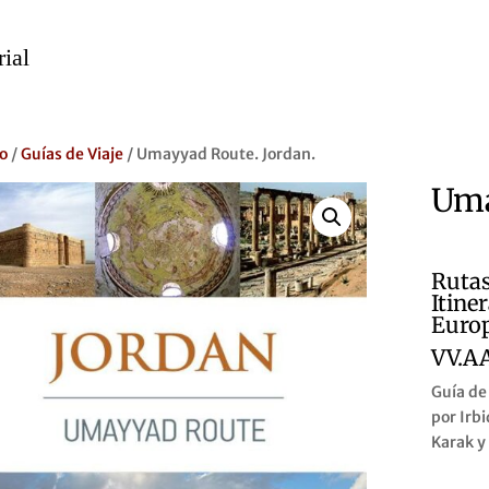
io
/
Guías de Viaje
/ Umayyad Route. Jordan.
Uma
Rutas
Itine
Euro
VV.AA
Guía de
por Irb
Karak y