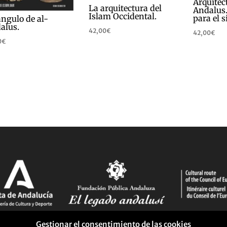
Arquitec
La arquitectura del
Andalus
Islam Occidental.
para el s
ángulo de al-
alus.
42,00
€
42,00
€
0
€
Gestionar el consentimiento de las cookies