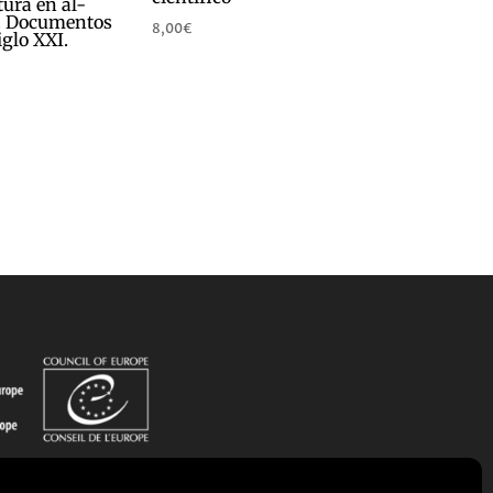
tura en al-
. Documentos
8,00
€
iglo XXI.