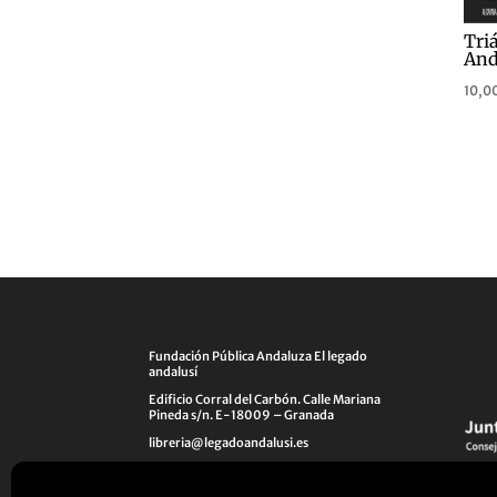
Tri
And
10,0
Fundación Pública Andaluza El legado
andalusí
Edificio Corral del Carbón. Calle Mariana
Pineda s/n. E-18009 – Granada
libreria@legadoandalusi.es
+34 958 225 995