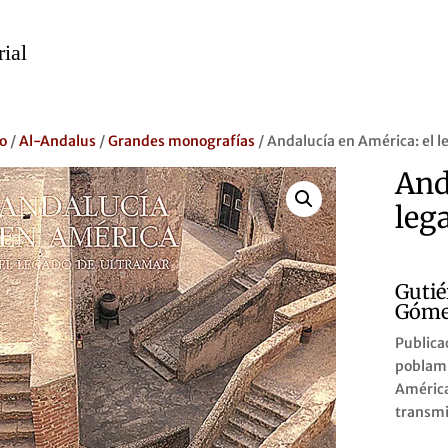
io
/
Al-Andalus
/
Grandes monografías
/ Andalucía en América: el l
And
leg
Gutié
Góme
Publica
poblami
América
transmit