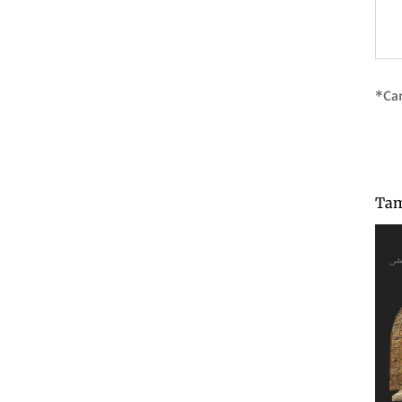
*Ca
Tam