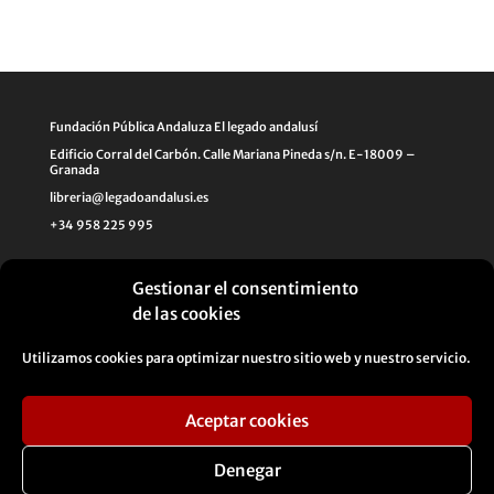
Fundación Pública Andaluza El legado andalusí
Edificio Corral del Carbón. Calle Mariana Pineda s/n. E-18009 –
Granada
libreria@legadoandalusi.es
+34 958 225 995
Gestionar el consentimiento
de las cookies
Utilizamos cookies para optimizar nuestro sitio web y nuestro servicio.
Aceptar cookies
Aviso legal
Política de Privacidad
Denegar