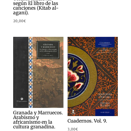
de
según El libro de las
canciones (Kitab al-
precios:
agani).
desde
20,00
€
10,00€
hasta
14,00€
Granada y Marruecos.
Arabismo y
Cuadernos. Vol. 9.
africanismo en la
cultura granadina.
3,00
€