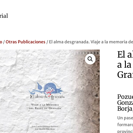
io
/
Otras Publicaciones
/ El alma desgranada. Viaje a la memoria d
El 
a l
Gra
Pozue
Gonzá
Borja
Un pase
formaro
provinc