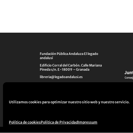
Fundación Pública Andaluza El legado
andalusí
Edificio Corral del Carbón. Calle Mariana
Pineda s/n. E-18009 – Granada
libreria@legadoandalusi.es
+34 958 225 995
Utilizamos cookies para optimizar nuestro sitio web y nuestro servicio.
Aviso legal
Política de Privacidad
Políti
Créditos
Política de cookies
Política de Privacidad
Impressum