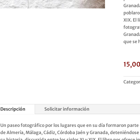
Granada
poblaron
XIX. El 
fotogra
Granada
que se 
15,0
Categor
Descripción
Solicitar información
Un paseo fotográfico por los lugares que en su día formaron parte 
de Almería, Málaga, Cádiz, Córdoba Jaén y Granada, deteniéndose 
su historia, discurrida entre los siglos XI y XIX. El libro nos ofrece