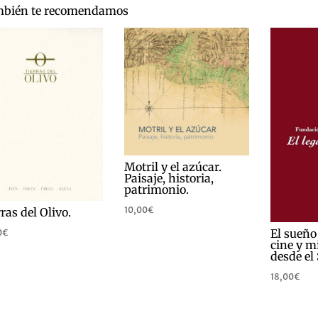
bién te recomendamos
Motril y el azúcar.
Paisaje, historia,
patrimonio.
10,00
€
ras del Olivo.
El sueño
0
€
cine y m
desde el 
18,00
€