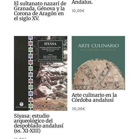
Andalus.
El sultanato nazarí de
Granada, Génova y la
10,00
€
Corona de Aragón en
el siglo XV.
Arte culinario en la
Córdoba andalusí
30,00
€
Siyasa: estudio
arqueológico del
despoblado andalusí
(ss. XI-XIII)