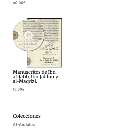
40,00
€
Manuscritos de Ibn
al-Jatib, Ibn Jaldún y
al-Maqrizi.
15,00
€
Colecciones
Al-Andalus