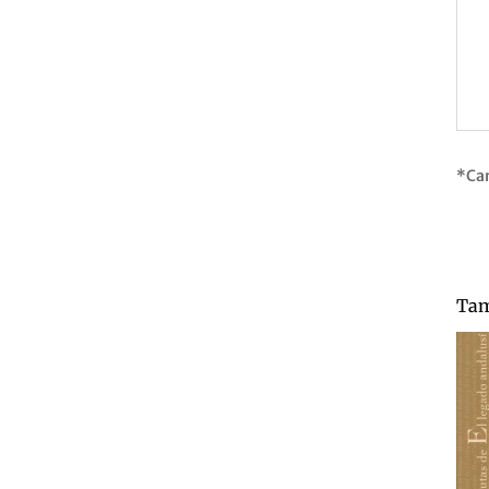
*Ca
Tam