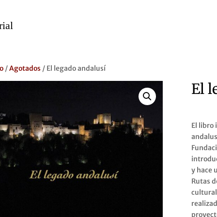
io
/
Agotados
/ El legado andalusí
El 
El libro
andalusí
Fundaci
introdu
y hace 
Rutas de
cultura
realizad
proyect