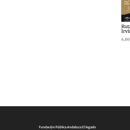
Rut
Irvi
6,00
Fundación Pública Andaluza El legado